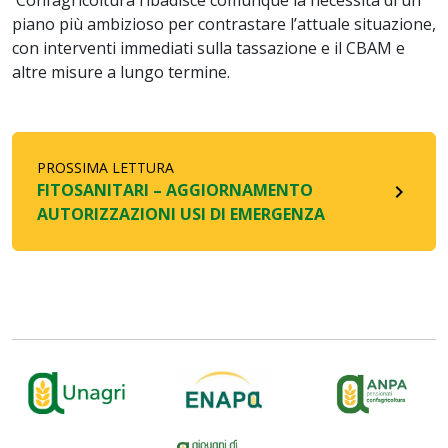
Confagricoltura ribadisce comunque la necessità di un
piano più ambizioso per contrastare l’attuale situazione,
con interventi immediati sulla tassazione e il CBAM e
altre misure a lungo termine.
PROSSIMA LETTURA
FITOSANITARI – AGGIORNAMENTO
navigate_next
AUTORIZZAZIONI USI DI EMERGENZA