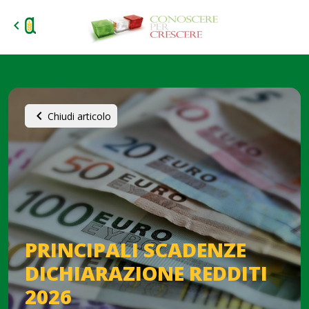
chevron_left
chevron_left
Chiudi articolo
PRINCIPALI SCADENZE
DICHIARAZIONE REDDITI
2026