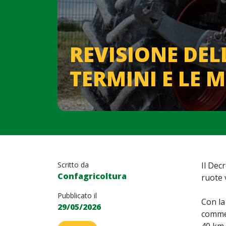
REVISIONE DEL
TERMINI E LE M
Scritto da
Il Dec
Confagricoltura
ruote 
Pubblicato il
Con la
29/05/2026
commer
40 km 