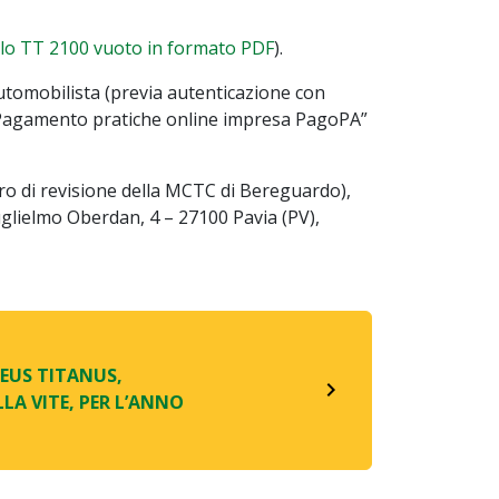
odulo TT 2100 vuoto in formato PDF
).
’automobilista (previa autenticazione con
 / Pagamento pratiche online impresa PagoPA”
tro di revisione della MCTC di Bereguardo),
uglielmo Oberdan, 4 – 27100 Pavia (PV),
EUS TITANUS,
navigate_next
LA VITE, PER L’ANNO