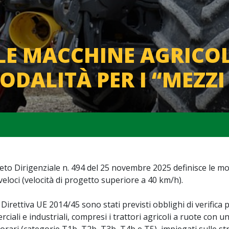
LE MACCHINE AGRICOLE
ODALITÀ PER I “MEZZI
reto Dirigenziale n. 494 del 25 novembre 2025 definisce le moda
veloci (velocità di progetto superiore a 40 km/h).
 Direttiva UE 2014/45 sono stati previsti obblighi di verifica p
ciali e industriali, compresi i trattori agricoli a ruote con 
orari (categorie T1b, T2b, T3b, T4b e T5), impiegati sulle st