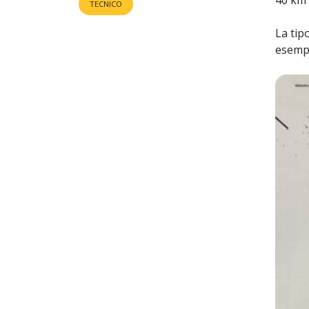
TECNICO
La tip
esempi