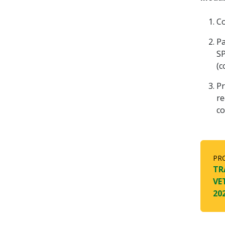
Co
Pa
SP
(c
Pr
re
co
PR
TR
VE
20