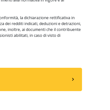
conformità, la dichiarazione rettificativa in
a dei redditi indicati, deduzioni e detrazioni,
one, inoltre, ai documenti che il contribuente
nisti abilitati, in caso di visto di
navigate_next