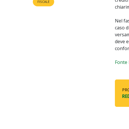
FISCALE
chiari
Nel fas
caso d
versam
deve es
confor
Fonte 
PR
RE