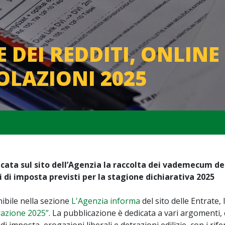
 DEI REDDITI, ONLINE 
OLAZIONI 2025
cata sul sito dell’Agenzia la raccolta dei vademecum ded
i di imposta previsti per la stagione dichiarativa 2025
ibile nella sezione
L'Agenzia informa
del sito delle Entrate, 
razione 2025”
. La pubblicazione è dedicata a vari argomenti, 
 di imposta, erogazioni liberali e detrazioni edilizie, con i rif