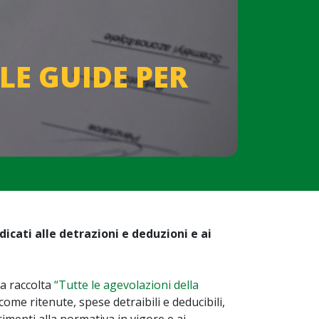
LE GUIDE PER
icati alle detrazioni e deduzioni e ai
la raccolta
“Tutte le agevolazioni della
come ritenute, spese detraibili e deducibili,
erimenti alla normativa in vigore e ai