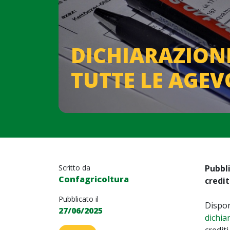
DICHIARAZIONE
TUTTE LE AGEV
Scritto da
Pubbli
Confagricoltura
credit
Pubblicato il
Dispon
27/06/2025
dichia
crediti