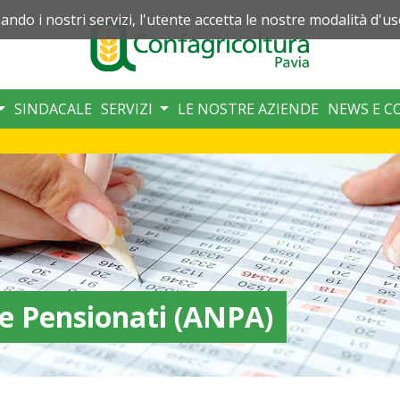
zando i nostri servizi, l'utente accetta le nostre modalità d'us
SINDACALE
SERVIZI
LE NOSTRE AZIENDE
NEWS E C
le Pensionati (ANPA)