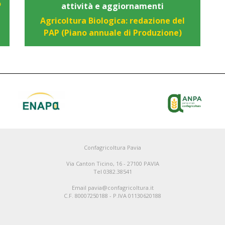
o
attività e aggiornamenti
Agricoltura Biologica: redazione del
PAP (Piano annuale di Produzione)
Confagricoltura Pavia
Via Canton Ticino, 16 - 27100 PAVIA
Tel 0382.38541
Email pavia@confagricoltura.it
C.F. 80007250188 - P.IVA 01130620188