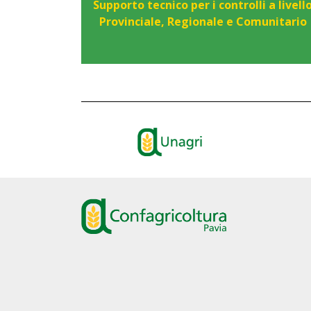
Supporto tecnico per i controlli a livell
Provinciale, Regionale e Comunitario