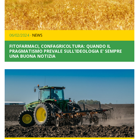
06/02/2024 -
NEWS
FITOFARMACI, CONFAGRICOLTURA: QUANDO IL
PRAGMATISMO PREVALE SULL’IDEOLOGIA E’ SEMPRE
UNA BUONA NOTIZIA