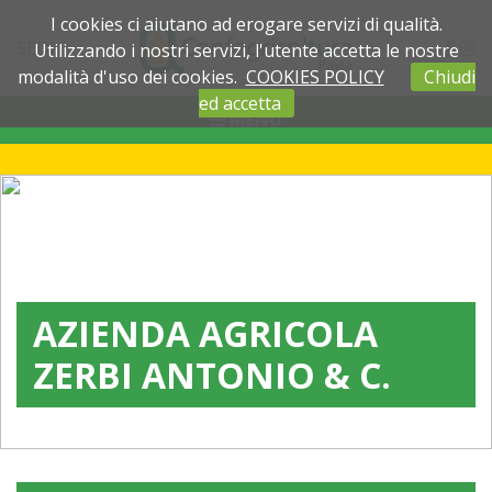
I cookies ci aiutano ad erogare servizi di qualità.
SEDI
Utilizzando i nostri servizi, l'utente accetta le nostre
modalità d'uso dei cookies.
COOKIES POLICY
Chiudi
ed accetta
MENU
AZIENDA AGRICOLA
ZERBI ANTONIO & C.