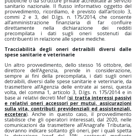
pubbliche o da strutture private accreditate al Servizio
sanitario nazionale. Il flusso informativo oggetto del
provvedimento, ricordiamo, è previsto dall’articolo 3,
commi 2 e 3, del D.lgs. n. 175/2014, che consente
all’amministrazione finanziaria di far confluire
direttamente nella dichiarazione dei redditi
precompilata i dati sugli oneri sostenuti dai
contribuenti in relazione alle spese mediche.
Tracciabilità degli oneri detraibili diversi dalle
spese sanitarie e veterinarie
Un altro provvedimento, dello stesso 16 ottobre, del
direttore dell’Agenzia, prende in considerazione,
sempre ai fini della precompilata, i dati sugli oneri
detraibili, diversi dalle spese sanitarie e veterinarie, da
trasmettere all’Agenzia delle entrate ai sensi, questa
volta, del comma 1, articolo 3, D.lgs. n. 175/2014 e in
base ai relativi decreti Mef (
si tratta interessi passivi
e relativi oneri accessori per mutui, assicurazioni
sulla vita, contributi previdenziali ed assistenziali,
eccetera
). Anche in questo caso, il provvedimento
stabilisce che gli operatori interessati, dal 2020, nelle
comunicazioni da trasmettere all’Anagrafe Tributaria,
dovranno indicare soltanto gli oneri, per i quali spetta