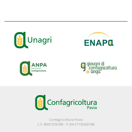
Confagricoltura Pavia
C.F. 80007250188 - P.IVA 01130620188