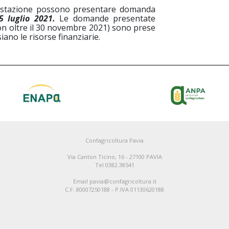
restazione possono presentare domanda
5 luglio 2021.
Le domande presentate
n oltre il 30 novembre 2021) sono prese
iano le risorse finanziarie.
Confagricoltura Pavia
Via Canton Ticino, 16 - 27100 PAVIA
Tel 0382.38541
Email pavia@confagricoltura.it
C.F. 80007250188 - P.IVA 01130620188