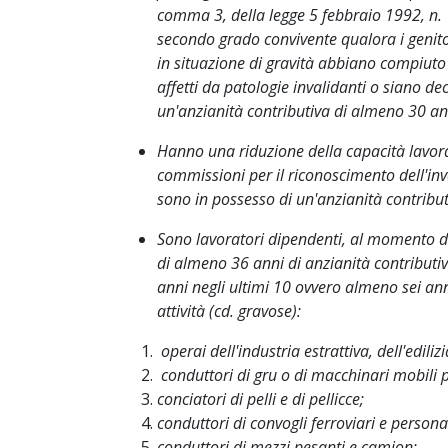
comma 3, della legge 5 febbraio 1992, n. 
secondo grado convivente qualora i genito
in situazione di gravità abbiano compiuto 
affetti da patologie invalidanti o siano d
un'anzianità contributiva di almeno 30 an
Hanno una riduzione della capacità lavora
commissioni per il riconoscimento dell'inva
sono in possesso di un'anzianità contribu
Sono lavoratori dipendenti, al momento de
di almeno 36 anni di anzianità contributi
anni negli ultimi 10 ovvero almeno sei anni
attività (cd. gravose):
operai dell'industria estrattiva, dell'edili
conduttori di gru o di macchinari mobili p
conciatori di pelli e di pellicce;
conduttori di convogli ferroviari e persona
conduttori di mezzi pesanti e camion;