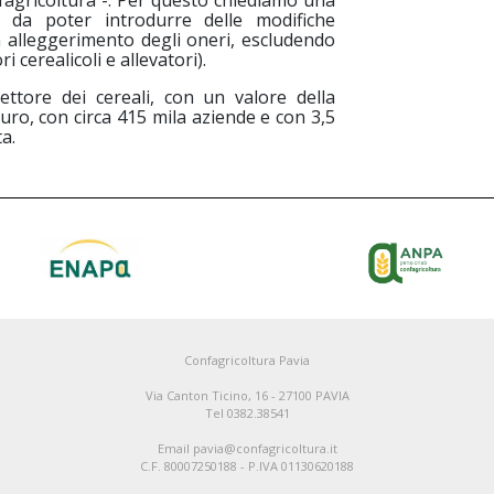
fagricoltura -. Per questo chiediamo una
 da poter introdurre delle modifiche
n alleggerimento degli oneri, escludendo
ri cerealicoli e allevatori).
ettore dei cereali, con un valore della
euro, con circa 415 mila aziende e con 3,5
ta.
Confagricoltura Pavia
Via Canton Ticino, 16 - 27100 PAVIA
Tel 0382.38541
Email pavia@confagricoltura.it
C.F. 80007250188 - P.IVA 01130620188