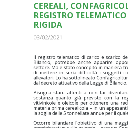
CEREALI, CONFAGRICOL
REGISTRO TELEMATICO
RIGIDA
03/02/2021
Il registro telematico di carico e scarico de
Bilancio, potrebbe anche apparire opport
settore. Ma è stato concepito in maniera tro
di mettere in seria difficoltà i soggetti co
allevatori. Lo ha sottolineato Confagricoltu
dal decreto attuativo della Legge di Bilancio.
Bisogna stare attenti a non far diventar
sostanza quanto già previsto con la regi
vitivinicole e oleicole per ottenere una rad
materia prima cerealicola – in un appesant
la soglia delle 5 tonnellate annue per il quale
Occorre bilanciare l'obiettivo di una magg