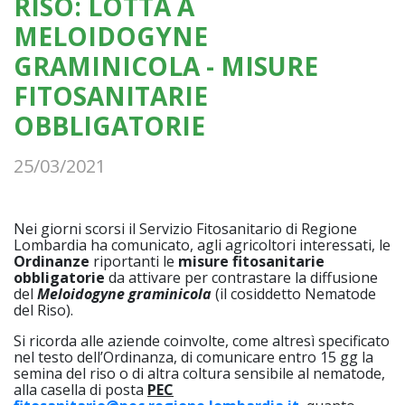
RISO: LOTTA A
MELOIDOGYNE
GRAMINICOLA - MISURE
FITOSANITARIE
OBBLIGATORIE
25/03/2021
Nei giorni scorsi il Servizio Fitosanitario di Regione
Lombardia ha comunicato, agli agricoltori interessati, le
Ordinanze
riportanti le
misure fitosanitarie
obbligatorie
da attivare per contrastare la diffusione
del
Meloidogyne graminicola
(il cosiddetto Nematode
del Riso).
Si ricorda alle aziende coinvolte, come altresì specificato
nel testo dell’Ordinanza, di comunicare entro 15 gg la
semina del riso o di altra coltura sensibile al nematode,
alla casella di posta
PEC