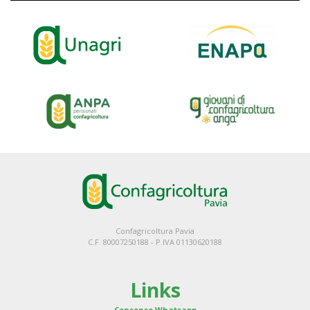
Confagricoltura Pavia
C.F. 80007250188 - P.IVA 01130620188
Links
Consenso Whatsapp