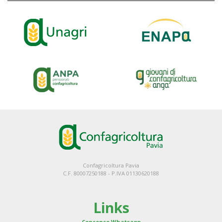
Confagricoltura Pavia
C.F. 80007250188 - P.IVA 01130620188
Links
Consenso Whatsapp