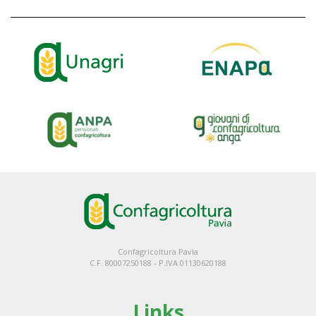
Confagricoltura Pavia
C.F. 80007250188 - P.IVA 01130620188
Links