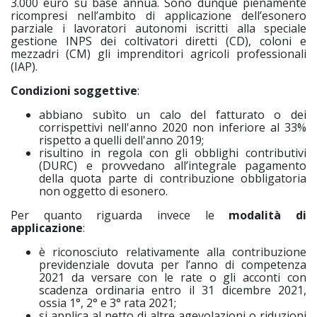
3.000 euro su base annua. Sono dunque pienamente
ricompresi nell’ambito di applicazione dell’esonero
parziale i lavoratori autonomi iscritti alla speciale
gestione INPS dei coltivatori diretti (CD), coloni e
mezzadri (CM) gli imprenditori agricoli professionali
(IAP).
Condizioni soggettive
:
abbiano subìto un calo del fatturato o dei
corrispettivi nell'anno 2020 non inferiore al 33%
rispetto a quelli dell'anno 2019;
risultino in regola con gli obblighi contributivi
(DURC) e provvedano all’integrale pagamento
della quota parte di contribuzione obbligatoria
non oggetto di esonero.
Per quanto riguarda invece le
modalità di
applicazione
:
è riconosciuto relativamente alla contribuzione
previdenziale dovuta per l’anno di competenza
2021 da versare con le rate o gli acconti con
scadenza ordinaria entro il 31 dicembre 2021,
ossia 1°, 2° e 3° rata 2021;
si applica al netto di altre agevolazioni o riduzioni