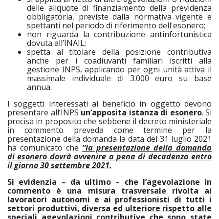
delle aliquote di finanziamento della previdenza
obbligatoria, previste dalla normativa vigente e
spettanti nel periodo di riferimento dell'esonero;
non riguarda la contribuzione antinfortunistica
dovuta all’INAIL;
spetta al titolare della posizione contributiva
anche per i coadiuvanti familiari iscritti alla
gestione INPS, applicando per ogni unità attiva il
massimale individuale di 3.000 euro su base
annua.
I soggetti interessati al beneficio in oggetto devono
presentare all’INPS
un’apposita istanza di esonero
. Si
precisa in proposito che sebbene il decreto ministeriale
in commento preveda come termine per la
presentazione della domanda la data del 31 luglio 2021
ha comunicato che
“la presentazione della domanda
di esonero dovrà avvenire a pena di decadenza entro
il giorno 30 settembre 2021.
Si evidenzia – da ultimo – che l’agevolazione in
commento è una misura trasversale rivolta ai
lavoratori autonomi e ai professionisti di tutti i
settori produttivi,
diversa ed ulteriore rispetto alle
speciali agevolazioni contributive che sono state