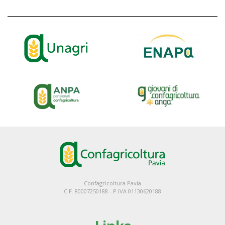
Confagricoltura Pavia
C.F. 80007250188 - P.IVA 01130620188