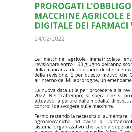
PROROGATI L’OBBLIGO 
MACCHINE AGRICOLE E 
DIGITALE DEI FARMACI
24/02/2022
Le macchine agricole immatricolate en
revisionate entro il 30 giugno dell’anno sc
della mancanza di un quadro di riferimento 
della revisione. È per questo motivo che C
all’interno del Milleproroghe, un emendamen
La nuova data utile per procedere alla revi
2022. Nel frattempo, si spera che si pro
attuativo, a partire dalle modalità di esecuz
controlli da svolgere sulle macchine.
Fermo restando la necessità di aumentare i li
agromeccaniche, ad avviso di Confagric
sistema organizzativo che sappia superare g