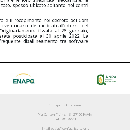
ni) e le loro specificità meccaniche; le
izzate, spesso ubicate soltanto nei centri
ura è il recepimento nel decreto del Cdm
li veterinari e dei medicati all’interno del
 Originariamente fissata al 28 gennaio,
stata posticipata al 30 aprile 2022. La
frequente disallineamento tra software
.
Confagricoltura Pavia
Via Canton Ticino, 16 - 27100 PAVIA
Tel 0382.38541
Email pavia@confagricoltura.it