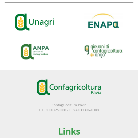
Confagricoltura Pavia
C.F. 80007250188 - P.IVA 01130620188
Links