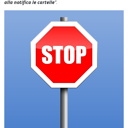
alla notifica le cartelle
”
.