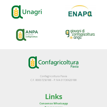
Confagricoltura Pavia
C.F. 80007250188 - P.IVA 01130620188
Links
Consenso Whatsapp