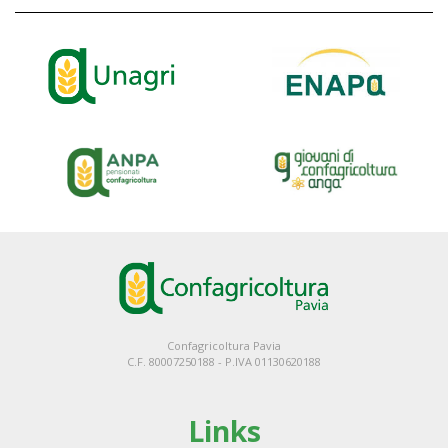
Confagricoltura Pavia
C.F. 80007250188 - P.IVA 01130620188
Links